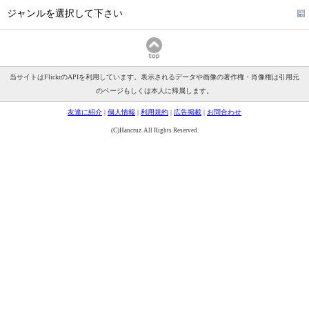
ジャンルを選択して下さい
当サイトはFlickrのAPIを利用しています。表示されるデータや画像の著作権・肖像権は引用元
のページもしくは本人に帰属します。
友達に紹介
|
個人情報
|
利用規約
|
広告掲載
|
お問合わせ
(C)Hancruz. All Rights Reserved.