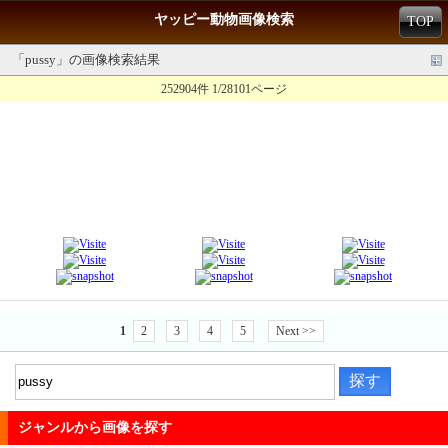
ヤッピー動物画像検索
TOP
「pussy」の画像検索結果
252904件 1/28101ページ
1
2
3
4
5
Next >>
ジャンルから画像を探す