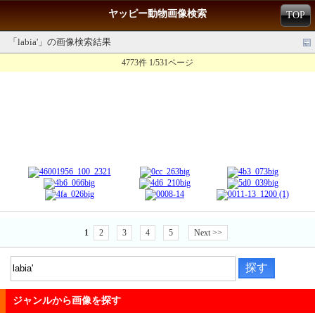
ヤッピー動物画像検索
TOP
「labia'」の画像検索結果
4773件 1/531ページ
1
2
3
4
5
Next >>
ジャンルから画像を探す