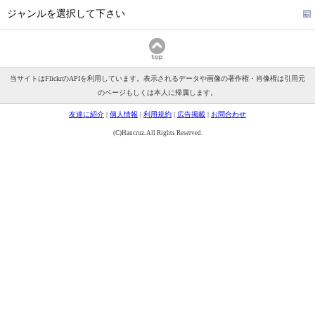
ジャンルを選択して下さい
当サイトはFlickrのAPIを利用しています。表示されるデータや画像の著作権・肖像権は引用元
のページもしくは本人に帰属します。
友達に紹介
|
個人情報
|
利用規約
|
広告掲載
|
お問合わせ
(C)Hancruz. All Rights Reserved.