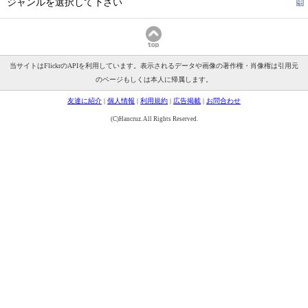
ジャンルを選択して下さい
当サイトはFlickrのAPIを利用しています。表示されるデータや画像の著作権・肖像権は引用元
のページもしくは本人に帰属します。
友達に紹介
|
個人情報
|
利用規約
|
広告掲載
|
お問合わせ
(C)Hancruz. All Rights Reserved.